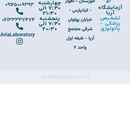
خوزستان - اهواز
چهارشنبه
09165009393
آزمایشگاه
7:30 الی
- کیانپارس -
آریا
21:30
تشخیص
پنجشنبه
06133337474
خیابان پهلوان
پزشکی -
7:30 الی
پاتولوژی
20:30
شرقی مجتمع
AriaLaboratory
آریا - طبقه اول
واحد 2
© 2026 All Rights Reserved.