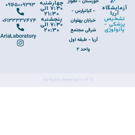
خوزستان - اهواز
چهارشنبه
09165009393
آزمایشگاه
7:30 الی
- کیانپارس -
آریا
21:30
تشخیص
پنجشنبه
06133337474
خیابان پهلوان
پزشکی -
7:30 الی
پاتولوژی
20:30
شرقی مجتمع
AriaLaboratory
آریا - طبقه اول
واحد 2
© 2026 All Rights Reserved.