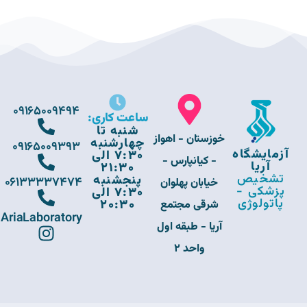
09165009494
ساعت کاری:
شنبه تا
خوزستان - اهواز
چهارشنبه
09165009393
آزمایشگاه
7:30 الی
- کیانپارس -
آریا
21:30
تشخیص
پنجشنبه
06133337474
خیابان پهلوان
پزشکی -
7:30 الی
پاتولوژی
20:30
شرقی مجتمع
AriaLaboratory
آریا - طبقه اول
واحد 2