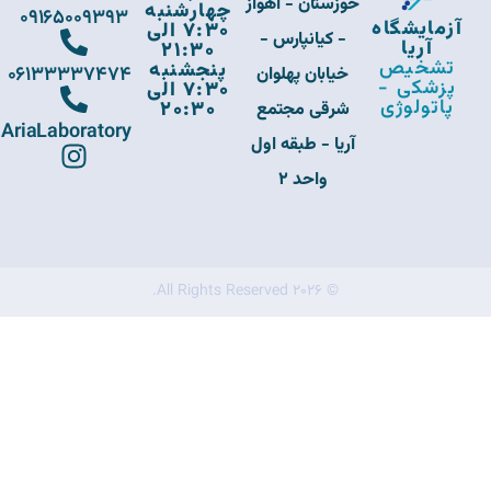
خوزستان - اهواز
چهارشنبه
09165009393
آزمایشگاه
7:30 الی
- کیانپارس -
آریا
21:30
تشخیص
پنجشنبه
06133337474
خیابان پهلوان
پزشکی -
7:30 الی
پاتولوژی
20:30
شرقی مجتمع
AriaLaboratory
آریا - طبقه اول
واحد 2
© 2026 All Rights Reserved.