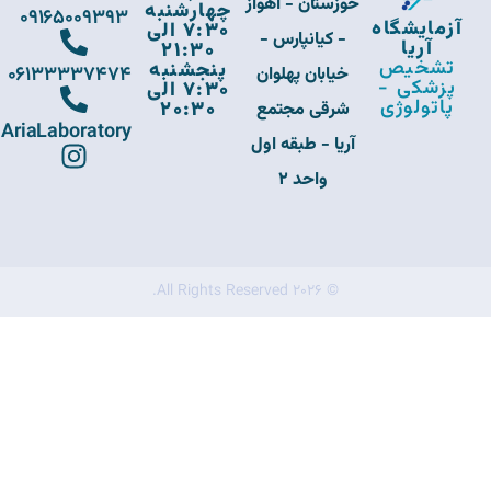
خوزستان - اهواز
چهارشنبه
09165009393
آزمایشگاه
7:30 الی
- کیانپارس -
آریا
21:30
تشخیص
پنجشنبه
06133337474
خیابان پهلوان
پزشکی -
7:30 الی
پاتولوژی
20:30
شرقی مجتمع
AriaLaboratory
آریا - طبقه اول
واحد 2
© 2026 All Rights Reserved.