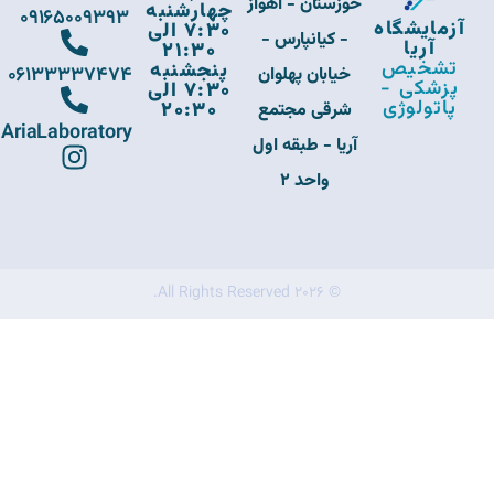
خوزستان - اهواز
چهارشنبه
09165009393
آزمایشگاه
7:30 الی
- کیانپارس -
آریا
21:30
تشخیص
پنجشنبه
06133337474
خیابان پهلوان
پزشکی -
7:30 الی
پاتولوژی
20:30
شرقی مجتمع
AriaLaboratory
آریا - طبقه اول
واحد 2
© 2026 All Rights Reserved.