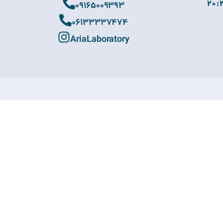
09165009393
06133337474
AriaLaboratory