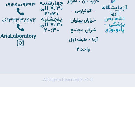
خوزستان - اهواز
چهارشنبه
09165009393
آزمایشگاه
7:30 الی
- کیانپارس -
آریا
21:30
تشخیص
پنجشنبه
06133337474
خیابان پهلوان
پزشکی -
7:30 الی
پاتولوژی
20:30
شرقی مجتمع
AriaLaboratory
آریا - طبقه اول
واحد 2
© 2026 All Rights Reserved.