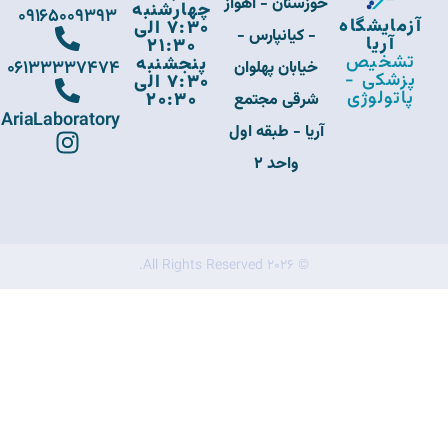
خوزستان - اهواز
چهارشنبه
09165009393
آزمایشگاه
7:30 الی
- کیانپارس -
آریا
21:30
تشخیص
پنجشنبه
06133337474
خیابان پهلوان
پزشکی -
7:30 الی
پاتولوژی
20:30
شرقی مجتمع
AriaLaboratory
آریا - طبقه اول
واحد 2
© 2026 All Rights Reserved.