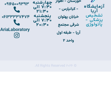
خوزستان - اهواز
چهارشنبه
09165009393
آزمایشگاه
7:30 الی
- کیانپارس -
آریا
21:30
تشخیص
پنجشنبه
06133337474
خیابان پهلوان
پزشکی -
7:30 الی
پاتولوژی
20:30
شرقی مجتمع
AriaLaboratory
آریا - طبقه اول
واحد 2
© 2026 All Rights Reserved.