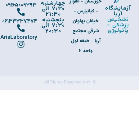
خوزستان - اهواز
چهارشنبه
09165009393
آزمایشگاه
7:30 الی
- کیانپارس -
آریا
21:30
تشخیص
پنجشنبه
06133337474
خیابان پهلوان
پزشکی -
7:30 الی
پاتولوژی
20:30
شرقی مجتمع
AriaLaboratory
آریا - طبقه اول
واحد 2
© 2026 All Rights Reserved.