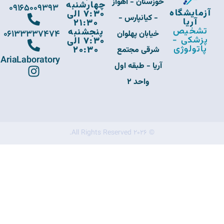
خوزستان - اهواز
چهارشنبه
09165009393
آزمایشگاه
7:30 الی
- کیانپارس -
آریا
21:30
تشخیص
پنجشنبه
06133337474
خیابان پهلوان
پزشکی -
7:30 الی
پاتولوژی
20:30
شرقی مجتمع
AriaLaboratory
آریا - طبقه اول
واحد 2
© 2026 All Rights Reserved.