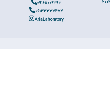
09165009393
06133337474
AriaLaboratory