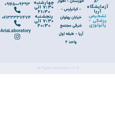
خوزستان - اهواز
چهارشنبه
09165009393
آزمایشگاه
7:30 الی
- کیانپارس -
آریا
21:30
تشخیص
پنجشنبه
06133337474
خیابان پهلوان
پزشکی -
7:30 الی
پاتولوژی
20:30
شرقی مجتمع
AriaLaboratory
آریا - طبقه اول
واحد 2
© 2026 All Rights Reserved.