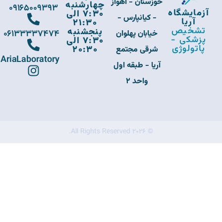
خوزستان - اهواز
چهارشنبه
09165009393
آزمایشگاه
7:30 الی
- کیانپارس -
آریا
21:30
تشخیص
پنجشنبه
06133337474
خیابان پهلوان
پزشکی -
7:30 الی
پاتولوژی
20:30
شرقی مجتمع
AriaLaboratory
آریا - طبقه اول
واحد 2
© 2026 All Rights Reserved.