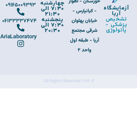
خوزستان - اهواز
چهارشنبه
09165009393
آزمایشگاه
7:30 الی
- کیانپارس -
آریا
21:30
تشخیص
پنجشنبه
06133337474
خیابان پهلوان
پزشکی -
7:30 الی
پاتولوژی
20:30
شرقی مجتمع
AriaLaboratory
آریا - طبقه اول
واحد 2
© 2026 All Rights Reserved.