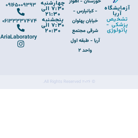
خوزستان - اهواز
چهارشنبه
09165009393
آزمایشگاه
7:30 الی
- کیانپارس -
آریا
21:30
تشخیص
پنجشنبه
06133337474
خیابان پهلوان
پزشکی -
7:30 الی
پاتولوژی
20:30
شرقی مجتمع
AriaLaboratory
آریا - طبقه اول
واحد 2
© 2026 All Rights Reserved.