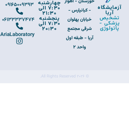
خوزستان - اهواز
چهارشنبه
09165009393
آزمایشگاه
7:30 الی
- کیانپارس -
آریا
21:30
تشخیص
پنجشنبه
06133337474
خیابان پهلوان
پزشکی -
7:30 الی
پاتولوژی
20:30
شرقی مجتمع
AriaLaboratory
آریا - طبقه اول
واحد 2
© 2026 All Rights Reserved.