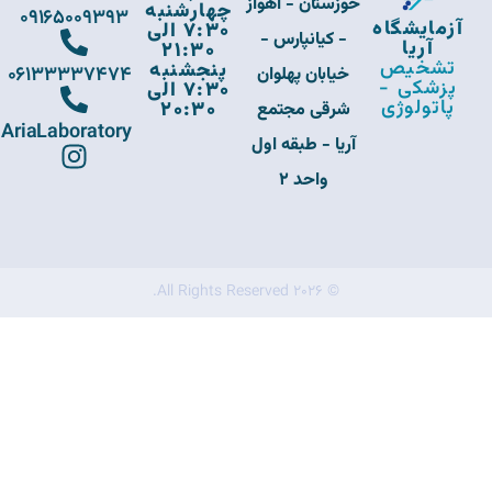
خوزستان - اهواز
چهارشنبه
09165009393
آزمایشگاه
7:30 الی
- کیانپارس -
آریا
21:30
تشخیص
پنجشنبه
06133337474
خیابان پهلوان
پزشکی -
7:30 الی
پاتولوژی
20:30
شرقی مجتمع
AriaLaboratory
آریا - طبقه اول
واحد 2
© 2026 All Rights Reserved.