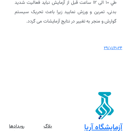
طي ۱۰ الی ۱۲ ساعت قبل از آزمايش نبايد فعاليت شديد
بدنی، تمرين و ورزش نماييد زیرا باعث تحريک سيستم
گوارش و منجر به تغيير در نتايج آزمايشات می گردد.
29/01/2024
آزمایشگاه آریا
بلاگ
رویدادها