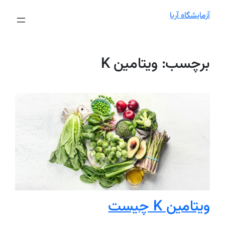
آزمایشگاه آریا
برچسب:
ویتامین K
ویتامین K چیست