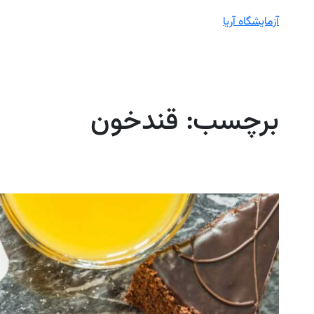
آزمایشگاه آریا
برچسب:
قندخون